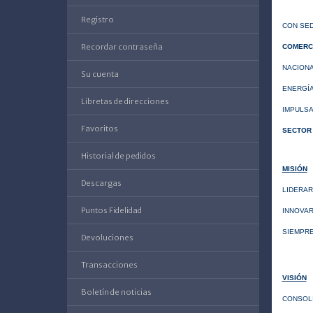
Registro
CON SED
Recordar contraseña
COMERCI
NACIONA
Su cuenta
ENERGÍA
Libretas de direcciones
IMPULSA
Favoritos
SECTOR 
Historial de pedidos
MISIÓN
Descargas
LIDERAR
Puntos Fidelidad
INNOVAR
SIEMPRE
Devoluciones
Transacciones
VISIÓN
Boletín de noticias
CONSOLI