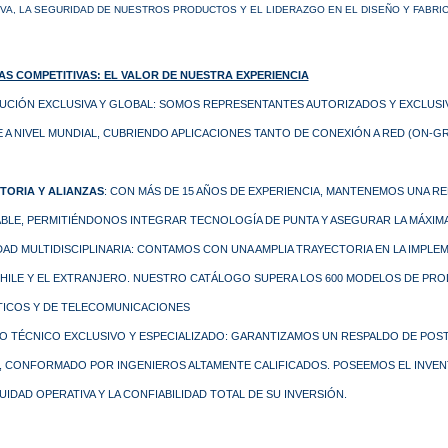
VA, LA SEGURIDAD DE NUESTROS PRODUCTOS Y EL LIDERAZGO EN EL DISEÑO Y FABRI
AS COMPETITIVAS: EL VALOR DE NUESTRA EXPERIENCIA
BUCIÓN EXCLUSIVA Y GLOBAL: SOMOS REPRESENTANTES AUTORIZADOS Y EXCLUSI
 A NIVEL MUNDIAL, CUBRIENDO APLICACIONES TANTO DE CONEXIÓN A RED (ON-G
TORIA Y ALIANZAS
: CON MÁS DE 15 AÑOS DE EXPERIENCIA, MANTENEMOS UNA R
BLE, PERMITIÉNDONOS INTEGRAR TECNOLOGÍA DE PUNTA Y ASEGURAR LA MÁXIMA
DAD MULTIDISCIPLINARIA: CONTAMOS CON UNA AMPLIA TRAYECTORIA EN LA IMPL
HILE Y EL EXTRANJERO. NUESTRO CATÁLOGO SUPERA LOS 600 MODELOS DE PROD
ICOS Y DE TELECOMUNICACIONES
IO TÉCNICO EXCLUSIVO Y ESPECIALIZADO: GARANTIZAMOS UN RESPALDO DE POS
, CONFORMADO POR INGENIEROS ALTAMENTE CALIFICADOS. POSEEMOS EL INVENT
IDAD OPERATIVA Y LA CONFIABILIDAD TOTAL DE SU INVERSIÓN.