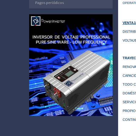
Pagos periódicos
OPERATI
VENTAJ
DISTRI
VOLTAJE
TRAYEC
RENOVA
CAPACI
TODO C
DOMÉST
SERVIC
PROPIO
CONTINU