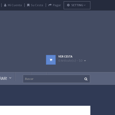
Mi Cuenta
Su Cesta
Pagar
SETTING
VER CESTA
0 Artículo(s) - $0
RAR!