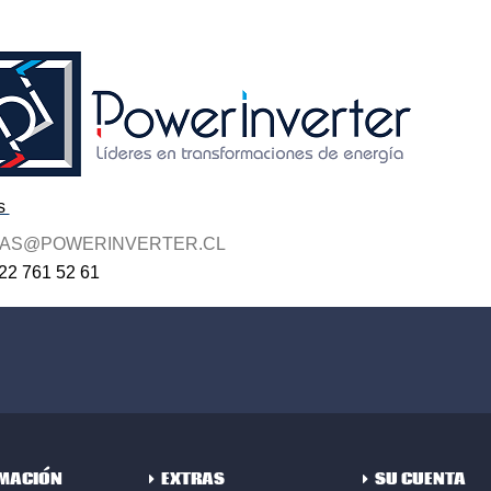
s
AS@POWERINVERTER.CL
22 761 52 61
MACIÓN
EXTRAS
SU CUENTA