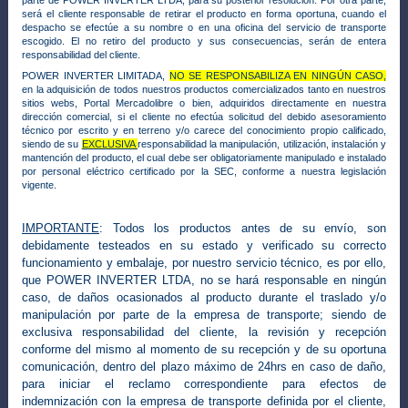
parte de POWER INVERTER LTDA, para su posterior resolución. Por otra parte,
será el cliente responsable de retirar el producto en forma oportuna, cuando el
despacho se efectúe a su nombre o en una oficina del servicio de transporte
escogido. El no retiro del producto y sus consecuencias, serán de entera
responsabilidad del cliente.
POWER INVERTER LIMITADA,
NO SE RESPONSABILIZA EN NINGÚN CASO,
en la adquisición de todos nuestros productos comercializados tanto en nuestros
sitios webs,
Portal Mercadolibre o bien, adquiridos directamente en nuestra
dirección comercial
, si el cliente no efectúa solicitud del debido asesoramiento
técnico por escrito y en terreno y/o carece del conocimiento propio calificado,
siendo de su
EXCLUSIVA
responsabilidad la manipulación, utilización, instalación y
mantención del producto, el cual debe ser obligatoriamente manipulado e instalado
por personal eléctrico certificado por la SEC, conforme a nuestra legislación
vigente.
IMPORTANTE
:
Todos los productos antes de su envío, son
debidamente testeados en su estado y verificado su correcto
funcionamiento y embalaje, por nuestro servicio técnico, es por ello,
que POWER INVERTER LTDA, no se hará responsable en ningún
caso, de daños ocasionados al producto durante el traslado y/o
manipulación por parte de la empresa de transporte; siendo de
exclusiva responsabilidad del cliente, la revisión y recepción
conforme del mismo al momento de su recepción y de su oportuna
comunicación, dentro del plazo máximo de 24hrs en caso de daño,
para iniciar el reclamo correspondiente para efectos de
indemnización con la empresa de transporte definida por el cliente,