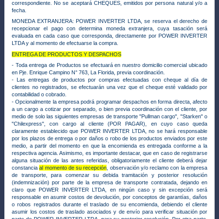
correspondiente. No se aceptará CHEQUES, emitidos por persona natural y/o a
fecha.
MONEDA EXTRANJERA:
POWER INVERTER LTDA, se reserva el derecho de
recepcionar el pago con determina moneda extranjera, cuya tasación será
evaluada en cada caso que corresponda, directamente por POWER INVERTER
LTDA y al momento de efectuarse la compra.
ENTREGA DE PRODUCTOS Y DESPACHOS
- Toda entrega de Productos se efectuará en nuestro domicilio comercial ubicado
en Pje. Enrique Campino N° 763, La Florida, previa coordinación.
- Las entregas de productos por compras efectuadas con cheque al día de
clientes no registrados, se efectuarán una vez que el cheque esté validado por
contabilidad o cobrado.
- Opcionalmente la empresa podrá programar despachos en forma directa, afecto
a un cargo a cotizar por separado, o bien previa coordinación con el cliente, por
medio de solo las siguientes empresas de transporte "Pullman cargo", "Starken" o
"Chilexpress", con cargo al cliente (POR PAGAR), en cuyo caso queda
claramente establecido que POWER INVERTER LTDA,
no se hará responsable
por los plazos de entrega o por daños o robo de los productos enviados por este
medio
, a partir del momento en que la encomienda es entregada conforme a la
respectiva agencia. Asimismo, es importante destacar, que en caso de registrarse
alguna situación de las antes referidas, obligatoriamente el cliente deberá dejar
constancia
al momento de su recepción
, observación y/o reclamo con la empresa
de transporte, para comenzar su debida tramitación y posterior resolución
(indemnización) por parte de la empresa de transporte contratada, dejando en
claro que POWER INVERTER LTDA,
en ningún caso y sin excepción
será
responsable en asumir costos de devolución, por conceptos de garantías, daños
o robos registrados durante el traslado de su encomienda, debiendo el cliente
asumir los costos de traslado asociados y de envío para verificar situación por