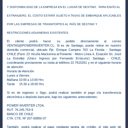
Y DISPONIBILIDAD DE LA EMPRESA EN EL LUGAR DE DESTINO. PARA ENVÍO AL
EXTRANJERO, EL COSTO ESTARÁ SUJETO A TASAS DE EMBARQUE APLICABLES
POR LAS EMPRESAS DE TRANSPORTES AL PAÍS DE DESTINO Y
RESTRICCIONES ADUANERAS EXISTENTES.
El cliente podrá hacer su pedido directamente al correo
VENTAS@POWERINVERTER.CL. Si es de Santiago, puede retirar en nuestro
domicilio comercial, ubicado Pje. Enrique Campino 763 La Florida - Santiago
CHILE (Pard. 23 Vicuña Mackenna al Poniente - Metro Línea 4, Estación Sn. José
La Estrella) (Único Ingreso por Fernando Errázuriz) Santiago - CHILE,
coordinando previamente su visita al teléfono 22 7615261 y en el siguiente horario
de atención:
Horario de Atención
Lunes a Viernes
Mañana 10:00 a 13:00 Hrs
Tarde 15:30 a 18:00 Hrs
Si es de regiones o Stgo, podrá realizar también el pago vía transferencia
electrónica o depósito bancario, bajo los siguientes antecedentes:
POWER INVERTER LTDA.
RUT. 76.245.753-9
BANCO DE CHILE
CTA. CTE. Nº 207-00850-07
También, podrá realizar el pago mediante tarjeta de crédito, el sitio web de