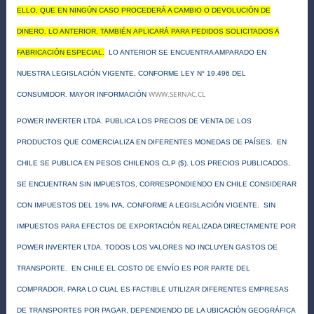
ELLO, QUE EN NINGÚN CASO PROCEDERÁ A CAMBIO O DEVOLUCIÓN DE
DINERO. LO ANTERIOR, TAMBIÉN APLICARÁ PARA PEDIDOS SOLICITADOS A
FABRICACIÓN ESPECIAL.
LO ANTERIOR SE ENCUENTRA AMPARADO EN
NUESTRA LEGISLACIÓN VIGENTE, C
ONFORME LEY N° 19.496 DEL
WWW.SERNAC.CL
CONSUMIDOR. MAYOR INFORMACIÓN
POWER INVERTER LTDA. PUBLICA LOS PRECIOS DE VENTA DE LOS
PRODUCTOS QUE COMERCIALIZA EN DIFERENTES MONEDAS DE PAÍSES. EN
CHILE SE PUBLICA EN PESOS CHILENOS CLP ($). LOS PRECIOS PUBLICADOS,
SE ENCUENTRAN SIN IMPUESTOS, CORRESPONDIENDO EN CHILE CONSIDERAR
CON IMPUESTOS DEL 19% IVA, CONFORME A LEGISLACIÓN VIGENTE. SIN
IMPUESTOS PARA EFECTOS DE EXPORTACIÓN REALIZADA DIRECTAMENTE POR
POWER INVERTER LTDA. TODOS LOS VALORES NO INCLUYEN GASTOS DE
TRANSPORTE. EN CHILE EL COSTO DE ENVÍO ES POR PARTE DEL
COMPRADOR, PARA LO CUAL ES FACTIBLE UTILIZAR DIFERENTES EMPRESAS
DE TRANSPORTES POR PAGAR, DEPENDIENDO DE LA UBICACIÓN GEOGRÁFICA