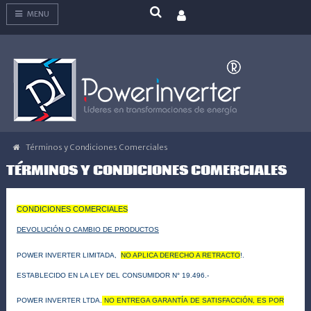
MENU
Términos y Condiciones Comerciales
TÉRMINOS Y CONDICIONES COMERCIALES
CONDICIONES COMERCIALES
DEVOLUCIÓN
O CAMBIO DE PRODUCTOS
P
OWER INVERTER LIMITADA,
NO APLICA DERECHO A RETRACTO
!.
ESTABLECIDO EN LA LEY DEL CONSUMIDOR N° 19.496.-
POWER INVERTER LTDA.
NO ENTREGA GARANTÍA DE SATISFACCIÓN, ES POR