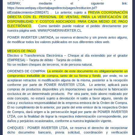
WEBPAY, mediante el siguiente link:
https://www.webpay.cl/portalpagodirecto/pages/institucion.jsf?
idEstablecimiento=20882471 . Lo anterior, sujeto a
PREVIA COORDINACIÓN
DIRECTA CON EL PERSONAL DE VENTAS, PARA LA VERIFICACIÓN DE
DISPONIBILIDAD Y COSTOS ASOCIADOS PARA CADA MEDIO DE PAGO
ELECTRÓNICO
. Como también puede realizar el pedido directamente por
nuestra página web. WWW.POWERINVERTER.CL.
POWER INVERTER LIMITADA, se reserva el derecho y sin previo aviso alguno,
de modificar todos los valores publicados en sus diferentes sitios web.
MEDIOS DE PAGO
Efectivo o Transferencia Electrónica – Cheque al día extendido por el girador
(EMPRESA) – Tarjeta de débito - Tarjeta de crédito.
No se reciben cheques de terceros, ni de persona natural.
ORDENES DE COMPRA:
La emisión de este documento es obligatoriamente un
compromiso ineludible de compra, tanto de su forma y fondo
, por ende, no se
aceptaran retractos ni modificación alguna de la misma, posterior a la recepción
conforme por parte de POWER INVERTER LTDA. Lo anterior, aplicará para
compras de productos disponibles y/o importaciones que involucre la fabricación
exclusiva de un determinado producto. Por otra parte, todo abono realizado por
este concepto, no estará sujeto a devolución ni saldo a favor alguno, siendo de
única y exclusiva responsabilidad de la empresa emisora de la Orden de Compra.
El no cumplimiento de lo anterior, por parte del ente emisor de la respectiva Orden
de Compra, dará origen a la persecución legal por parte de POWER INVERTER
LTDA, con la finalidad de lograr la respectiva indemnización correspondiente, por
daños y perjuicios ocasionados,
conforme a nuestra legislación vigente.
CHEQUES :
POWER INVERTER LTDA, se reserva el derecho de recepcionar
dicho documetno bancario, previa solicitud, coordinación y verificación