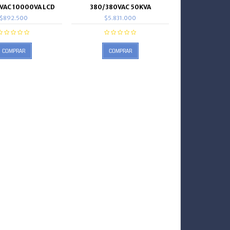
VAC 10000VA LCD
380/380VAC 50KVA
$892.500
$5.831.000
COMPRAR
COMPRAR