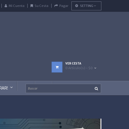
Mi Cuenta
Su Cesta
Pagar
SETTING
VER CESTA
0 Artículo(s) - $0
RAR!