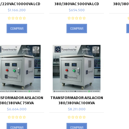
/220VAC 10000VA LCD
380/380VAC 5000VA LCD
380/380
$1.166.200
$654.500
COMPRAR
COMPRAR
SFORMADOR AISLACION
TRANSFORMADOR AISLACION
380/380VAC 75KVA
380/380VAC 100KVA
$6.664.000
$8.211.000
COMPRAR
COMPRAR