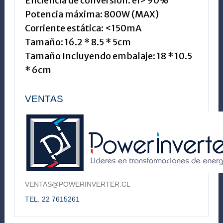
Eficiencia de conversión
: el> 90%
Potencia máxima
:
800W
(
MAX)
Corriente estática
:
<
150mA
Tamaño
:
16.2
*
8.5 *
5cm
Tamaño Incluyendo embalaje
:
18 *
10.5
*
6cm
VENTAS
VENTAS@POWERINVERTER.CL
TEL. 22 7615261