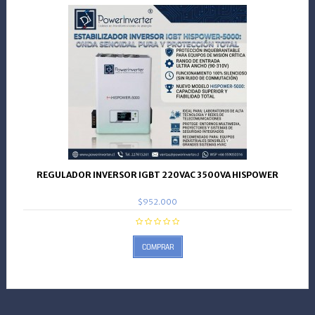
REGULADOR INVERSOR IGBT 220VAC 3500VA HISPOWER
$952.000
COMPRAR