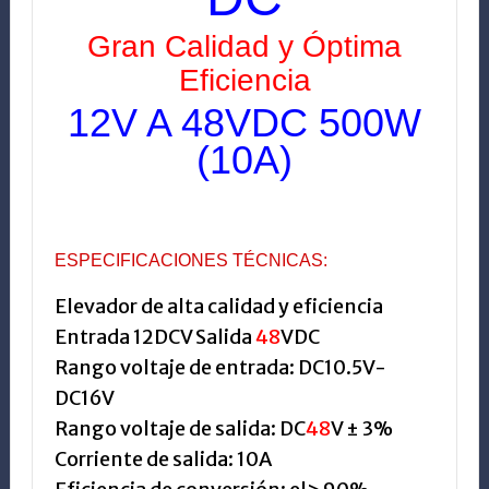
Gran Calidad y Óptima
Eficiencia
12V A 48VDC 500W
(10A)
ESPECIFICACIONES TÉCNICAS:
Elevador de alta calidad y eficiencia
Entrada 12
DC
V
Salida
48
VDC
Rango voltaje de entrada
:
DC10.5V
-
DC16V
Rango voltaje de salida
:
DC
48
V
±
3
%
Corriente de salida
:
10A