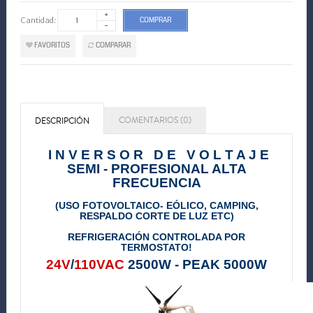
Cantidad:
COMPRAR
FAVORITOS
COMPARAR
COMENTARIOS (0)
DESCRIPCIÓN
I N V E R S O R D E V O L T A J E
SEMI - PROFESIONAL ALTA
FRECUENCIA
(USO FOTOVOLTAICO- EÓLICO, CAMPING,
RESPALDO CORTE DE LUZ ETC)
REFRIGERACIÓN CONTROLADA POR
TERMOSTATO!
24V
/
110VAC
2500W - PEAK 5000W