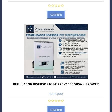
COMPRAR
REGULADOR INVERSOR IGBT 220VAC 3500VA HISPOWER
$952.000
COMPRAR