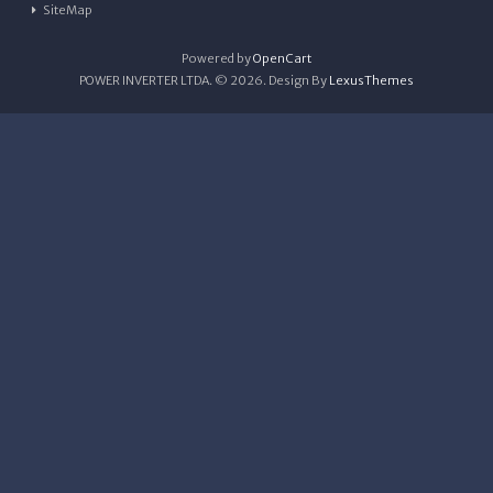
SiteMap
Powered by
OpenCart
POWER INVERTER LTDA. © 2026. Design By
LexusThemes