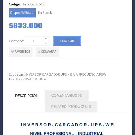
Código:
Producto 512
Disponibilidad:
En Stock
$833.000
Cantidad:
COMPRAR
FAVORITOS
COMPARAR
Etiquetas:
INVERSOR CARGADOR UPS - BAJA FRECUENCIA PSW
12VDC/220VAC 3000W
COMENTARIOS (4)
DESCRIPCIÓN
RELATED PRODUCTS (1)
I N V E R S O R - C A R G A D O R -
U P S - WIFI
NIVEL PROFESIONAL - INDUSTRIAL