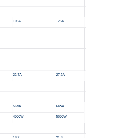
105A
125A
22.7A
27.2A
5KVA
6KVA
4000W
5000W
18,2
21,8