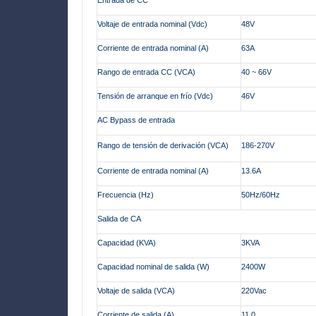
Entrada de CC
Voltaje de entrada nominal (Vdc)
48V
Corriente de entrada nominal (A)
63A
Rango de entrada CC (VCA)
40 ~ 66V
Tensión de arranque en frío (Vdc)
46V
AC Bypass de entrada
Rango de tensión de derivación (VCA)
186-270V
Corriente de entrada nominal (A)
13.6A
Frecuencia (Hz)
50Hz/60Hz
Salida de CA
Capacidad (KVA)
3KVA
Capacidad nominal de salida (W)
2400W
Voltaje de salida (VCA)
220Vac
Corriente de salida (A)
11,0