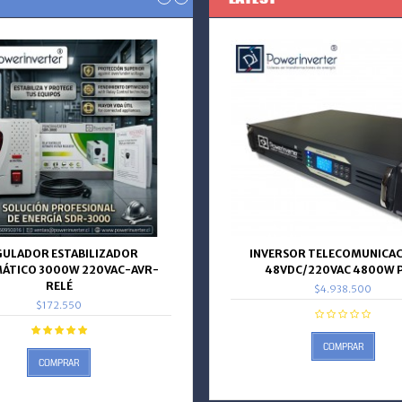
GULADOR ESTABILIZADOR
INVERSOR TELECOMUNICAC
ÁTICO 3000W 220VAC-AVR-
48VDC/220VAC 4800W 
RELÉ
$4.938.500
$172.550
COMPRAR
COMPRAR