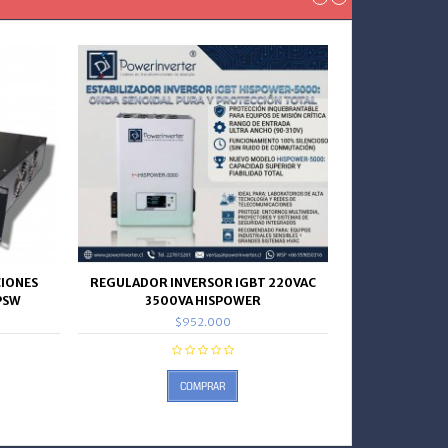
IONES
REGULADOR INVERSOR IGBT 220VAC
PSW
3500VA HISPOWER
$952.000
COMPRAR