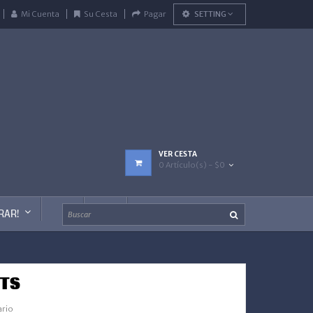
Mi Cuenta
Su Cesta
Pagar
SETTING
VER CESTA
0 Artículo(s) - $0
RAR!
BTS
ario