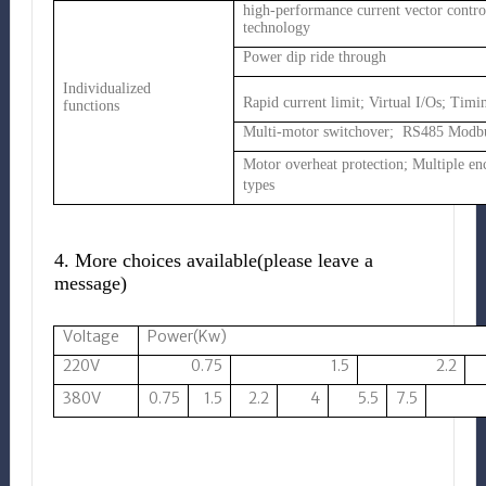
high-performance current vector contro
technology
Power dip ride through
Individualized
Rapid current limit; Virtual I/Os; Timi
functions
Multi-motor switchover; RS485 Modb
Motor overheat protection; Multiple en
types
4. More choices available(please leave a
message)
Voltage
Power(Kw)
220V
0.75
1.5
2.2
380V
0.75
1.5
2.2
4
5.5
7.5