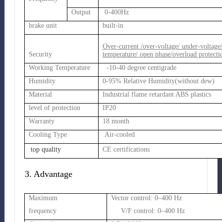
Output
0-400Hz
brake unit
built-in
Over-current /over-voltage/ under-voltage
Security
temperature/ open phase/overload protecti
Working Temperature
-10-40 degree centigrade
Humidity
0-95% Relative Humidity(without dew)
Material
Industrial flame retardant ABS plastics
level of protection
IP20
Warranty
18 month
Cooling Type
Air-cooled
top quality
CE certifications
3. Advantage
Maximum
Vector control: 0–400 Hz
frequency
V/F control: 0–400 Hz