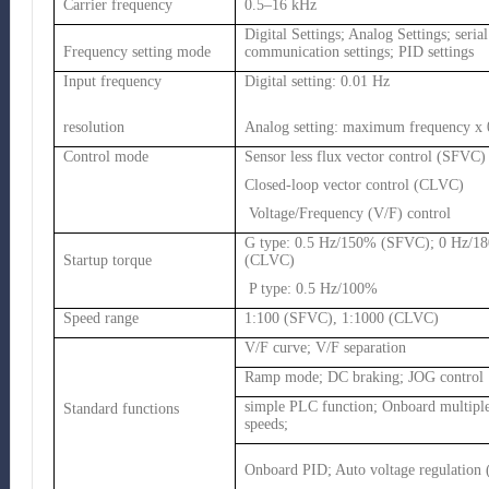
Carrier frequency
0.5–16 kHz
Digital Settings; Analog Settings; serial
Frequency setting mode
communication settings; PID settings
Input frequency
Digital setting: 0.01 Hz
resolution
Analog setting: maximum frequency x
Control mode
Sensor less flux vector control (SFVC)
Closed-loop vector control (CLVC)
Voltage/Frequency (V/F) control
G type: 0.5 Hz/150% (SFVC); 0 Hz/1
Startup torque
(CLVC)
P type: 0.5 Hz/100%
Speed range
1:100 (SFVC), 1:1000 (CLVC)
V/F curve; V/F separation
Ramp mode; DC braking; JOG control
simple PLC function; Onboard multiple
Standard functions
speeds;
Onboard PID; Auto voltage regulation