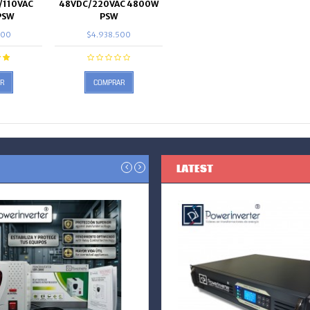
C/110VAC
48VDC/220VAC 4800W
PSW
PSW
000
$4.938.500
R
COMPRAR
LATEST