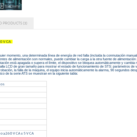
D PRODUCTS (3)
20 V CA
er momento, una determinada línea de energía de red falla (incluida la conmutación manual)
es de alimentación son normales, puede cambiar la carga a la otra fuente de alimentación p
tación está apagada o supera el límite, el dispositivo se bloquea automáticamente y cambia
talla LCD de gran tamaño para mostrar el estado de funcionamiento de STS: parámetros de vo
obación, la falla de la máquina, el equipo inicia automáticamente la alarma, 90 segundos des
ico de la serie ATS se muestran en la siguiente tabla:
cos
 o ≥260 V CA ± 5 V CA