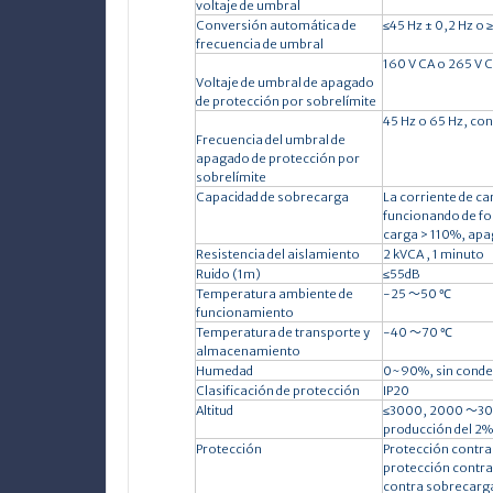
voltaje de umbral
Conversión automática de
≤45 Hz ± 0,2 Hz o 
frecuencia de umbral
160 V CA o 265 V C
Voltaje de umbral
de apagado
de protección por sobrelímite
45 Hz o 65 Hz, con
Frecuencia del umbral de
apagado de protección por
sobrelímite
Capacidad de sobrecarga
La corriente de ca
funcionando de fo
carga > 110%, apa
Resistencia del aislamiento
2 kVCA
,
1 minuto
Ruido (1m)
≤55dB
Temperatura ambiente de
-25
～
50
℃
funcionamiento
Temperatura de transporte y
-40
～
70
℃
almacenamiento
Humedad
0~90%, sin cond
Clasificación de protección
IP20
Altitud
≤3000, 2000
～
30
producción del 2
Protección
Protección contra
protección contra
contra sobrecarga