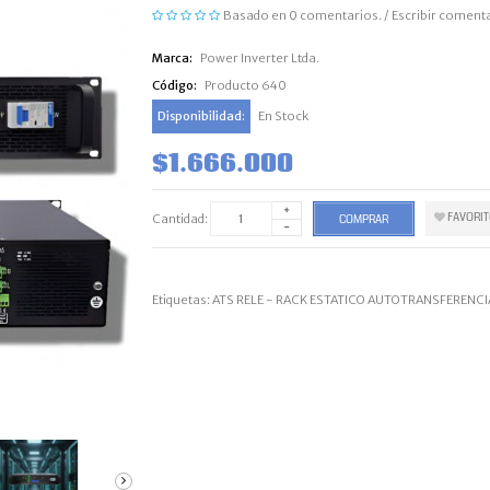
Basado en 0 comentarios.
/
Escribir coment
Marca:
Power Inverter Ltda.
Código:
Producto 640
Disponibilidad:
En Stock
$1.666.000
FAVORI
Cantidad:
COMPRAR
Etiquetas:
ATS RELE - RACK ESTATICO AUTOTRANSFERENC