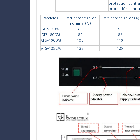
protección contr
protección contra
Modelos
Corriente de salida
Corriente de salida (A)
nominal (A
)
ATS-3DM
63
69
ATS-80DM
80
88
ATS-100DM
100
110
ATS-125DM
125
125