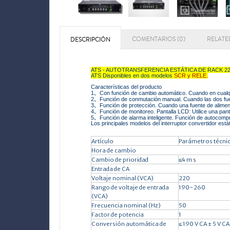
COMENTARIOS (0)
RELATE
DESCRIPCIÓN
ATS - AUTOTRANSFERENCIA ESTÁTICA DE RACK 2
ATS Disponibles en dos modelos
SCR y RELE.
Características del producto
1
、
Con función de cambio automático. Cuando en cualqui
2
、
Función de conmutación manual. Cuando las dos fuent
3
、
Función de protección. Cuando una fuente de alimen
4
、
Función de monitoreo. Pantalla LCD: Utilice una pan
5
、
Función de alarma inteligente. Función de autocompr
Los principales modelos del interruptor convertidor estát
Artículo
Parámetros técni
Hora de cambio
Cambio de prioridad
≤4 m s
Entrada de CA
Voltaje nominal (VCA)
220
Rango de voltaje de entrada
190~260
(VCA)
Frecuencia nominal (Hz)
50
Factor de potencia
1
Conversión automática de
≤ 190 V CA ± 5 V CA