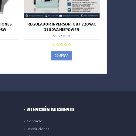
IONES
REGULADOR INVERSOR IGBT 220VAC
PSW
3500VA HISPOWER
$952.000
COMPRAR
ATENCIÓN AL CLIENTE
Contacto
Devoluciones