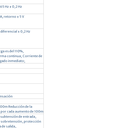
≥65 Hz ± 0,2 Hz
A, retorno ± 5 V
 diferencial ± 0,2 Hz
rga es del 110%,
rma continua; Corriente de
gado inmediato;
ensación
00m Reducción de la
% por cada aumento de 100m
 subtensión de entrada,
 sobretensión, protección
 de salida,