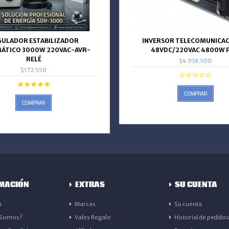
GULADOR ESTABILIZADOR
INVERSOR TELECOMUNICAC
ÁTICO 3000W 220VAC-AVR-
48VDC/220VAC 4800W 
RELÉ
$4.938.500
$172.550
COMPRAR
COMPRAR
MACIÓN
EXTRAS
SU CUENTA
n
Marcas
Su cuenta
 Somos?
Vales Regalo
Historial de pedidos