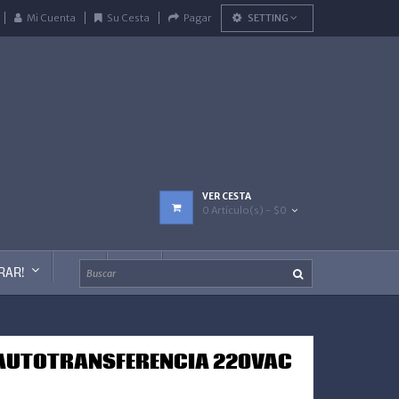
Mi Cuenta
Su Cesta
Pagar
SETTING
VER CESTA
0 Artículo(s) - $0
RAR!
O AUTOTRANSFERENCIA 220VAC