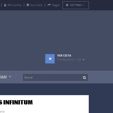
Mi Cuenta
Su Cesta
Pagar
SETTING
VER CESTA
0 Artículo(s) - $0
RAR!
S INFINITUM
ario