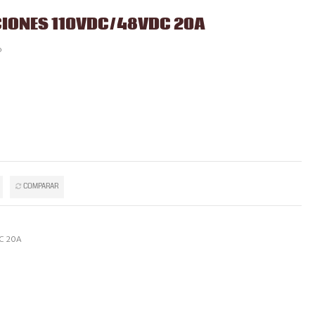
IONES 110VDC/48VDC 20A
o
COMPARAR
C 20A